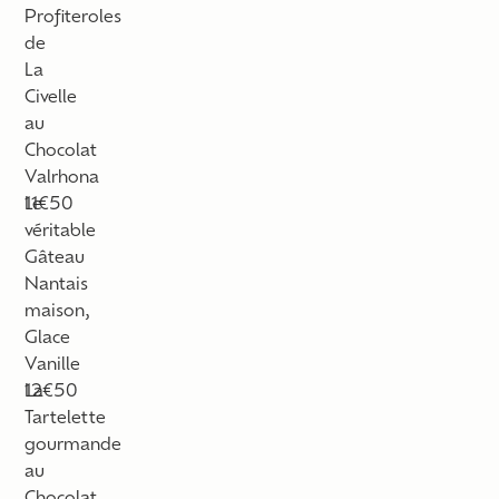
Profiteroles
de
La
Civelle
au
Chocolat
Valrhona
Le
11€50
véritable
Gâteau
Nantais
maison,
Glace
Vanille
La
12€50
Tartelette
gourmande
au