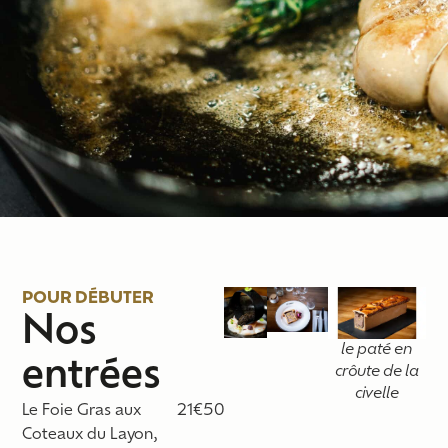
POUR DÉBUTER
Nos
le paté en
entrées
crôute de la
civelle
Le Foie Gras aux
21€50
Coteaux du Layon,