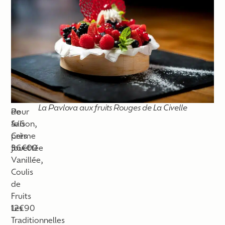
Nos
douceurs
sucrées
La
Pour
Pavlova
2
aux
pers
Fruits
19€50
La Pavlova aux fruits Rouges de La Civelle
de
Pour
Saison,
4/6
Crème
pers
fouettée
36€00
Vanillée,
Coulis
de
Fruits
Les
12€90
Traditionnelles