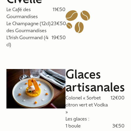
Civelle
Le Café des
11€50
Gourmandises
Le Champagne (12cl)
23€50
des Gourmandises
L’Irish Gourmand (4
19€50
cl)
Glaces
artisanales
Colonel « Sorbet
12€00
citron vert et Vodka
»
Les glaces :
1 boule
3€50