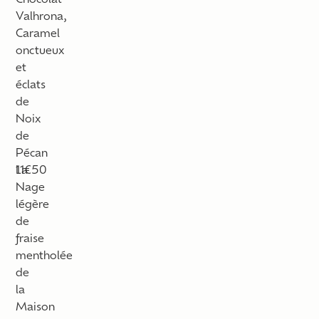
Chocolat
Valhrona,
Caramel
onctueux
et
éclats
de
Noix
de
Pécan
La
11€50
Nage
légère
de
fraise
mentholée
de
la
Maison