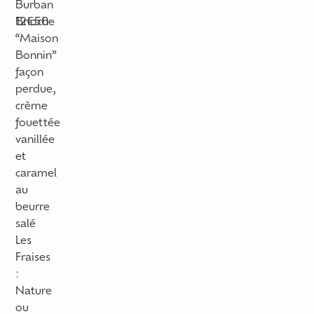
Burban
Brioche
12€50
“Maison
Bonnin”
façon
perdue,
crème
fouettée
vanillée
et
caramel
au
beurre
salé
Les
Fraises
:
Nature
ou