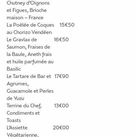
Chutney d’Oignons
et Figues,
Brioche
maison
– France
La Poêlée de Coques
15€50
au Chorizo Vendéen
Le Gravlax de
16€50
Saumon, Fraises de
la Baule, Aneth frais
et huile parfumée au
Basilic
Le Tartare de Bar et
17€90
Agrumes,
Guacamole et Perles
de Yuzu
Terrine du Chef,
13€00
Condiments et
Toasts
L’Assiette
20€00
Végétarienne
,