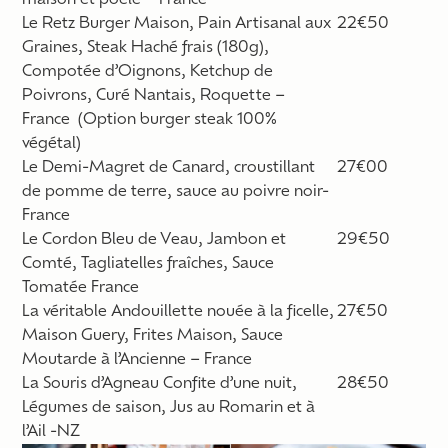
maison et poêlé
– France
Le Retz Burger Maison, Pain Artisanal aux
22€50
Graines, Steak Haché frais
(180g)
,
Compotée d’Oignons, Ketchup de
Poivrons, Curé Nantais, Roquette
–
France (Option burger steak 100%
végétal)
Le Demi-Magret de Canard, croustillant
27€00
de pomme de terre, sauce au poivre noir-
France
Le Cordon Bleu de Veau, Jambon et
29€50
Comté, Tagliatelles fraîches, Sauce
Tomatée France
La véritable Andouillette nouée à la ficelle,
27€50
Maison Guery
, Frites Maison, Sauce
Moutarde à l’Ancienne – France
La Souris d’Agneau Confite d’une nuit,
28€50
Légumes de saison, Jus au Romarin et à
l’Ail -NZ