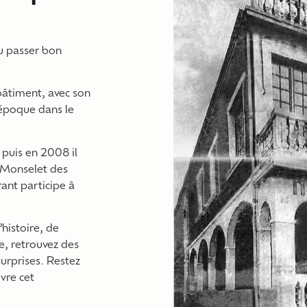
vu passer bon
bâtiment, avec son
e époque dans le
 puis en 2008 il
x Monselet des
rant participe à
’histoire, de
ée, retrouvez des
surprises. Restez
vre cet