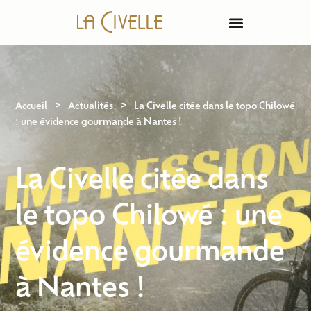
Le Restaurant
La Boutique
Nos Offres Groupe
Notre Carte
>
>
Accueil
Actualités
La Civelle citée dans le topo Chilowé
: une évidence gourmande à Nantes !
La Civelle citée dans
le topo Chilowé : une
évidence gourmande
à Nantes !