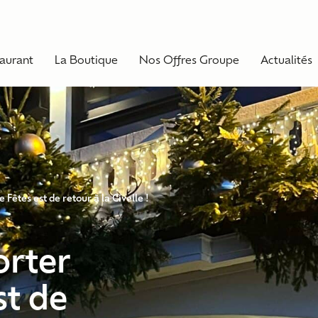
taurant
La Boutique
Nos Offres Groupe
Actualités
Fêtes est de retour à la Civelle !
orter
st de