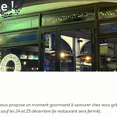
e !
vous propose un moment gourmand à savourer chez vous grâ
,
sauf les 24 et 25 décembre
(le restaurant sera fermé).