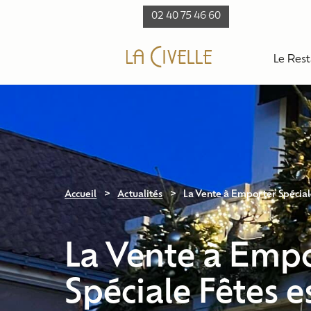
Actualités
Contact
02 40 75 46 60
Le Res
>
>
Accueil
Actualités
La Vente à Emporter Spéciale 
La Vente à Emp
Spéciale Fêtes e